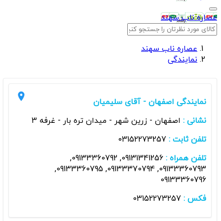
عصاره ناب سهند
عصاره ناب سهند
نمایندگی
نمایندگی اصفهان - آقای سلیمیان
نشانی :
اصفهان - زرین شهر - میدان تره بار - غرفه 3
تلفن ثابت :
03152273257
تلفن همراه :
09131341256, 09133360792,
09133360793, 09133370794, 09133360795,
09133360796
فکس :
03152273257