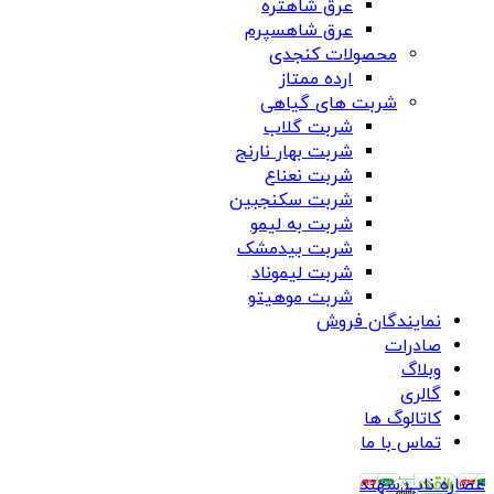
عرق شاهتره
عرق شاهسپرم
محصولات کنجدی
ارده ممتاز
شربت های گیاهی
شربت گلاب
شربت بهار نارنج
شربت نعناع
شربت سکنجبین
شربت به لیمو
شربت بیدمشک
شربت لیموناد
شربت موهیتو
نمایندگان فروش
صادرات
وبلاگ
گالری
کاتالوگ ها
تماس با ما
عصاره ناب سهند