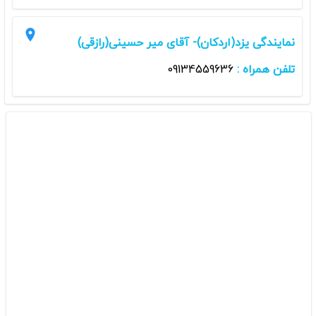
نمایندگی یزد(اردکان)- آقای میر حسینی(رازقی)
تلفن همراه :
09134559636