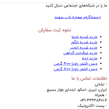
ما را در شبکه‌های اجتماعی دنبال کنید
اینستاگرام عصاره ناب سهند
نحوه ثبت سفارش
خريد شیره خرما
خرید شیره انگور
خرید شیره انجیر
خرید عرقیات گیاهی
خرید ارده
دبس التمر راویژ-400 گرمی
دبس التمر راویژ-800 گرمی
اطلاعات تماس با ما
- نشانی:
ایران، تبریز، اسکو، ابتدای بلوار بسیج
- همراه:
041-۳۳۲۲۸۴۰۱-2
- پست ااکترونیک: