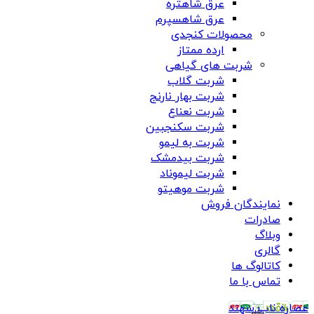
عرق شاهتره
عرق شاهسپرم
محصولات کنجدی
ارده ممتاز
شربت های گیاهی
شربت گلاب
شربت بهار نارنج
شربت نعناع
شربت سکنجبین
شربت به لیمو
شربت بیدمشک
شربت لیموناد
شربت موهیتو
نمایندگان فروش
صادرات
وبلاگ
گالری
کاتالوگ ها
تماس با ما
عصاره ناب سهند