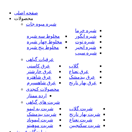
صفحه اصلی
محصولات
شیره میوه جات
شیره خرما
شیره انگور
مخلوط سه شیره
شیره توت
مخلوط چهار شیره
شیره انجیر
مخلوط پنج شیره
شیره سیب
عرقیات گیاهی
گلاب
عرق کاسنی
عرق نعناع
عرق خارشتر
عرق بیدمشک
عرق شاهتره
عرق بهار نارنج
عرق شاهسپرم
محصولات کنجدی
ارده ممتاز
شربت های گیاهی
شربت گلاب
شربت به لیمو
شربت بهار نارنج
شربت بیدمشک
شربت نعناع
شربت لیموناد
شربت سکنجبین
شربت موهیتو
نمایندگان فروش