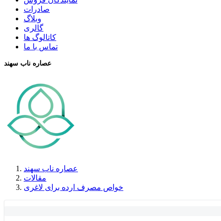
صادرات
وبلاگ
گالری
کاتالوگ ها
تماس با ما
عصاره ناب سهند
عصاره ناب سهند
مقالات
خواص مصرف ارده برای لاغری