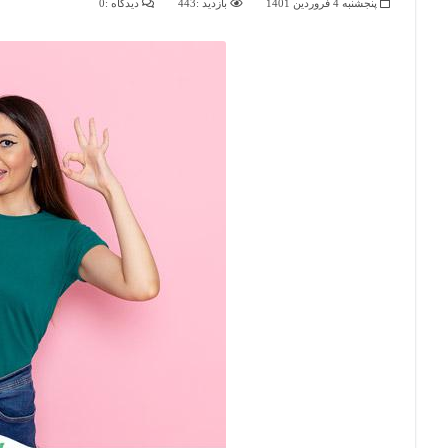
پنجشنبه 4 فروردین 1401
بازدید :443
دیدگاه :0