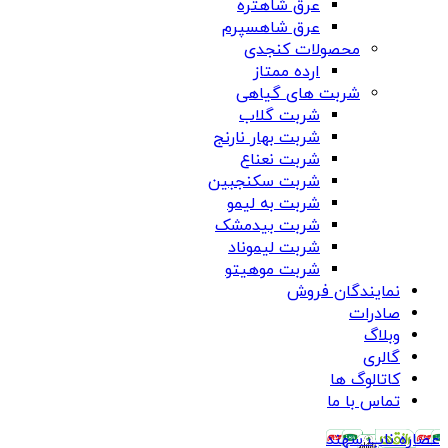
عرق شاهتره
عرق شاهسپرم
محصولات کنجدی
ارده ممتاز
شربت های گیاهی
شربت گلاب
شربت بهار نارنج
شربت نعناع
شربت سکنجبین
شربت به لیمو
شربت بیدمشک
شربت لیموناد
شربت موهیتو
نمایندگان فروش
صادرات
وبلاگ
گالری
کاتالوگ ها
تماس با ما
عصاره ناب سهند