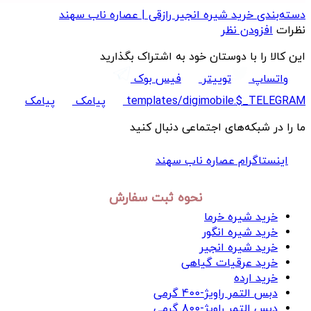
دسته‌بندی خرید شیره انجیر رازقی | عصاره ناب سهند
نظرات
افزودن نظر
این کالا را با دوستان خود به اشتراک بگذارید
واتساپ
توییتر
فیس بوک
templates/digimobile.$_TELEGRAM
پیامک
پیامک
ما را در شبکه‌های اجتماعی دنبال کنید
اینستاگرام عصاره ناب سهند
نحوه ثبت سفارش
خريد شیره خرما
خرید شیره انگور
خرید شیره انجیر
خرید عرقیات گیاهی
خرید ارده
دبس التمر راویژ-400 گرمی
دبس التمر راویژ-800 گرمی